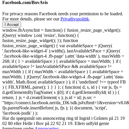
Facebook.com/BovAvis
For privacy reasons Facebook needs your permission to be loaded.
For more details, please see our
Privatlivspolitik
.
I Accept
window.fbAsyncInit = function() { fusion_resize_page_widget();
jQuery( window ).on( 'resize', function() {
fusion_resize_page_widget(); }); function
fusion_resize_page_widget() { var availableSpace = jQuery(
'.facebook-like-widget-4' ).width(), lastAvailableSPace = jQuery(
'.facebook-like-widget-4 .fb-page' ).attr( 'data-width' ), maxWidth =
268; if ( 1 > availableSpace ) { availableSpace = maxWidth; } if (
availableSpace != lastAvailableSPace && availableSpace !=
maxWidth ) { if ( maxWidth < availableSpace ) { availableSpace =
maxWidth; } jQuery('.facebook-like-widget-4 .fb-page' ).attr( 'data-
width', Math.floor( availableSpace ) ); if ( 'undefined' !== typeof FB
) { FB.XFBML.parse(); } } } }; ( function( d, s, id ) { var js, fjs =
d.getElementsByTagName( s )[0]; if ( d.getElementById( id ) ) {
return; } js = d.createElement( s ); js.id = id; js.src =
"https://connect.facebook.net/da_DK/sdk.js#xfbml=1&version=v8
fjs.parentNode.insertBefore( js, fjs ); }( document, 'script',
'facebook-jssdk' ) );
Har du spørgsmål om annoncering ring til Ingrid i Gråsten på 21 19
02 80 ‬eller Helle i Bov på 22 92 21 19‬. Ellers udfyld gerne
formularen under
Annoncering