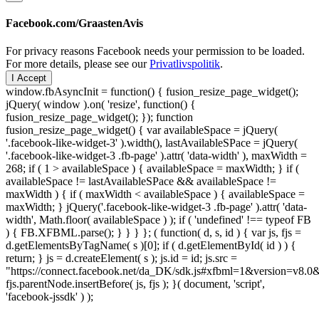
Facebook.com/GraastenAvis
For privacy reasons Facebook needs your permission to be loaded.
For more details, please see our
Privatlivspolitik
.
I Accept
window.fbAsyncInit = function() { fusion_resize_page_widget();
jQuery( window ).on( 'resize', function() {
fusion_resize_page_widget(); }); function
fusion_resize_page_widget() { var availableSpace = jQuery(
'.facebook-like-widget-3' ).width(), lastAvailableSPace = jQuery(
'.facebook-like-widget-3 .fb-page' ).attr( 'data-width' ), maxWidth =
268; if ( 1 > availableSpace ) { availableSpace = maxWidth; } if (
availableSpace != lastAvailableSPace && availableSpace !=
maxWidth ) { if ( maxWidth < availableSpace ) { availableSpace =
maxWidth; } jQuery('.facebook-like-widget-3 .fb-page' ).attr( 'data-
width', Math.floor( availableSpace ) ); if ( 'undefined' !== typeof FB
) { FB.XFBML.parse(); } } } }; ( function( d, s, id ) { var js, fjs =
d.getElementsByTagName( s )[0]; if ( d.getElementById( id ) ) {
return; } js = d.createElement( s ); js.id = id; js.src =
"https://connect.facebook.net/da_DK/sdk.js#xfbml=1&version=v8
fjs.parentNode.insertBefore( js, fjs ); }( document, 'script',
'facebook-jssdk' ) );