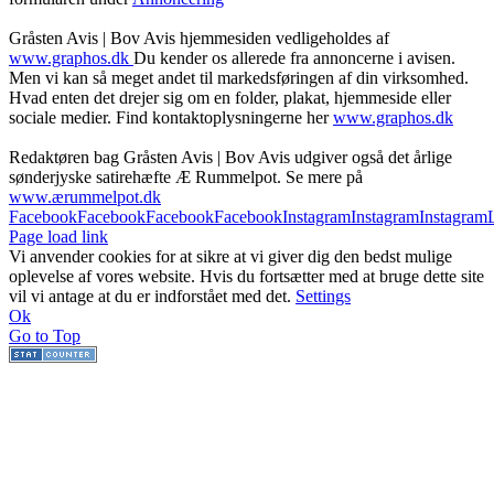
Gråsten Avis | Bov Avis hjemmesiden vedligeholdes af
www.graphos.dk
Du kender os allerede fra annoncerne i avisen.
Men vi kan så meget andet til markedsføringen af din virksomhed.
Hvad enten det drejer sig om en folder, plakat, hjemmeside eller
sociale medier. Find kontaktoplysningerne her
www.graphos.dk
Redaktøren bag Gråsten Avis | Bov Avis udgiver også det årlige
sønderjyske satirehæfte Æ Rummelpot. Se mere på
www.ærummelpot.dk
Facebook
Facebook
Facebook
Facebook
Instagram
Instagram
Instagram
Page load link
Vi anvender cookies for at sikre at vi giver dig den bedst mulige
oplevelse af vores website. Hvis du fortsætter med at bruge dette site
vil vi antage at du er indforstået med det.
Settings
Ok
Go to Top