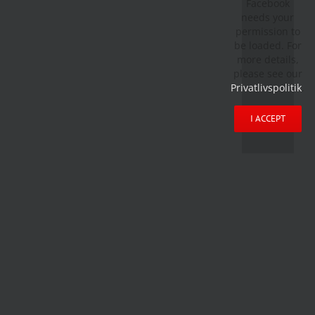
Facebook
needs your
permission to
be loaded. For
more details,
please see our
Privatlivspolitik
.
I ACCEPT