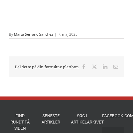
By
Marta Serrano Sanchez
|
7. maj 2025
Del dette på din fortrukne platform
Facebook
X
LinkedIn
E-
mail
FIND
SENESTE
SØG I
FACEBOOK.COM
RUNDT PÅ
ARTIKLER
ARTIKELARKIVET
SIDEN