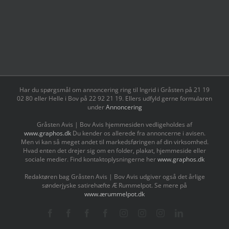
Har du spørgsmål om annoncering ring til Ingrid i Gråsten på 21 19
02 80 ‬eller Helle i Bov på 22 92 21 19‬. Ellers udfyld gerne formularen
under
Annoncering
Gråsten Avis | Bov Avis hjemmesiden vedligeholdes af
www.graphos.dk
Du kender os allerede fra annoncerne i avisen.
Men vi kan så meget andet til markedsføringen af din virksomhed.
Hvad enten det drejer sig om en folder, plakat, hjemmeside eller
sociale medier. Find kontaktoplysningerne her
www.graphos.dk
Redaktøren bag Gråsten Avis | Bov Avis udgiver også det årlige
sønderjyske satirehæfte Æ Rummelpot. Se mere på
www.ærummelpot.dk
Facebook
Facebook
Facebook
Facebook
Instagram
Instagram
Instagram
LinkedIn