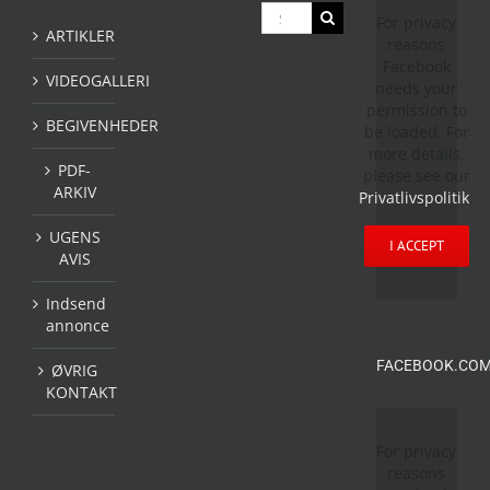
Søg
For privacy
efter:
ARTIKLER
reasons
Facebook
VIDEOGALLERI
needs your
permission to
BEGIVENHEDER
be loaded. For
more details,
PDF-
please see our
ARKIV
Privatlivspolitik
.
UGENS
I ACCEPT
AVIS
Indsend
annonce
FACEBOOK.COM
ØVRIG
KONTAKT
For privacy
reasons