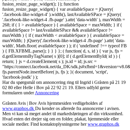
fusion_resize_page_widget(); }); function
fusion_resize_page_widget() { var availableSpace = jQuery(
'.facebook-like-widget-4' ).width(), lastAvailableSPace = jQuery(
'.facebook-like-widget-4 .fb-page' ).attr( 'data-width' ), maxWidth =
268; if ( 1 > availableSpace ) { availableSpace = maxWidth; } if (
availableSpace != lastAvailableSPace && availableSpace !=
maxWidth ) { if ( maxWidth < availableSpace ) { availableSpace =
maxWidth; } jQuery('.facebook-like-widget-4 .fb-page' ).attr( 'data-
width', Math.floor( availableSpace ) ); if ( 'undefined' !== typeof FB
) { FB.XFBML.parse(); } } } }; ( function( d, s, id ) { var js, fjs =
d.getElementsByTagName( s )[0]; if ( d.getElementById( id ) ) {
return; } js = d.createElement( s ); js.id = id; js.src =
"https://connect.facebook.net/da_DK/sdk.js#xfbml=1&version=v8
fjs.parentNode.insertBefore( js, fjs ); }( document, 'script',
'facebook-jssdk' ) );
Har du spørgsmål om annoncering ring til Ingrid i Gråsten på 21 19
02 80 ‬eller Helle i Bov på 22 92 21 19‬. Ellers udfyld gerne
formularen under
Annoncering
Gråsten Avis | Bov Avis hjemmesiden vedligeholdes af
www.graphos.dk
Du kender os allerede fra annoncerne i avisen.
Men vi kan så meget andet til markedsføringen af din virksomhed.
Hvad enten det drejer sig om en folder, plakat, hjemmeside eller
sociale medier. Find kontaktoplysningerne her
www.graphos.dk