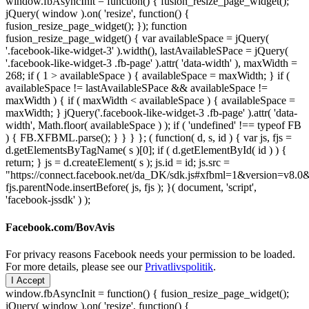
window.fbAsyncInit = function() { fusion_resize_page_widget();
jQuery( window ).on( 'resize', function() {
fusion_resize_page_widget(); }); function
fusion_resize_page_widget() { var availableSpace = jQuery(
'.facebook-like-widget-3' ).width(), lastAvailableSPace = jQuery(
'.facebook-like-widget-3 .fb-page' ).attr( 'data-width' ), maxWidth =
268; if ( 1 > availableSpace ) { availableSpace = maxWidth; } if (
availableSpace != lastAvailableSPace && availableSpace !=
maxWidth ) { if ( maxWidth < availableSpace ) { availableSpace =
maxWidth; } jQuery('.facebook-like-widget-3 .fb-page' ).attr( 'data-
width', Math.floor( availableSpace ) ); if ( 'undefined' !== typeof FB
) { FB.XFBML.parse(); } } } }; ( function( d, s, id ) { var js, fjs =
d.getElementsByTagName( s )[0]; if ( d.getElementById( id ) ) {
return; } js = d.createElement( s ); js.id = id; js.src =
"https://connect.facebook.net/da_DK/sdk.js#xfbml=1&version=v8
fjs.parentNode.insertBefore( js, fjs ); }( document, 'script',
'facebook-jssdk' ) );
Facebook.com/BovAvis
For privacy reasons Facebook needs your permission to be loaded.
For more details, please see our
Privatlivspolitik
.
I Accept
window.fbAsyncInit = function() { fusion_resize_page_widget();
jQuery( window ).on( 'resize', function() {