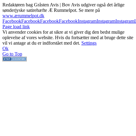
Redaktøren bag Gråsten Avis | Bov Avis udgiver også det årlige
sønderjyske satirehæfte Æ Rummelpot. Se mere på
www.ærummelpot.dk
Facebook
Facebook
Facebook
Facebook
Instagram
Instagram
Instagram
Page load link
Vi anvender cookies for at sikre at vi giver dig den bedst mulige
oplevelse af vores website. Hvis du fortsætter med at bruge dette site
vil vi antage at du er indforstået med det.
Settings
Ok
Go to Top