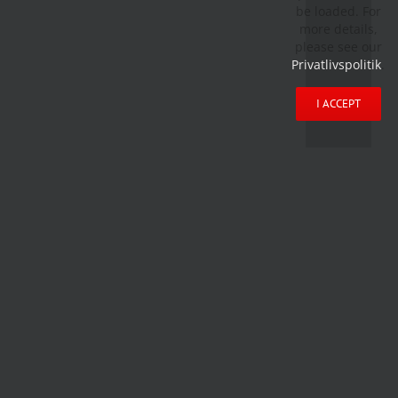
be loaded. For
more details,
please see our
Privatlivspolitik
.
I ACCEPT