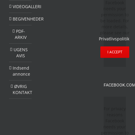
Facebook
VIDEOGALLERI
needs your
permission to
BEGIVENHEDER
be loaded. For
more details,
PDF-
please see our
ARKIV
Privatlivspolitik
.
UGENS
I ACCEPT
AVIS
Indsend
annonce
FACEBOOK.COM
ØVRIG
KONTAKT
For privacy
reasons
Facebook
needs your
permission to