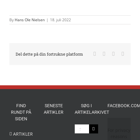
By
Hans Ole Nielsen
|
18. juli 2022
Facebook
X
LinkedIn
E-
Del dette på din fortrukne platform
mail
FIND
SENESTE
SØG I
FACEBOOK.COM
RUNDT PÅ
ARTIKLER
ARTIKELARKIVET
SIDEN
Søg
For privacy
efter:
ARTIKLER
reasons