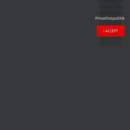
be loaded. For
more details,
please see our
Privatlivspolitik
.
I ACCEPT