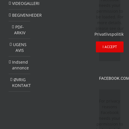
VIDEOGALLERI
needs your
permission to
BEGIVENHEDER
be loaded. For
more details,
PDF-
please see our
ARKIV
Privatlivspolitik
.
UGENS
I ACCEPT
AVIS
Indsend
annonce
FACEBOOK.COM
ØVRIG
KONTAKT
For privacy
reasons
Facebook
needs your
permission to