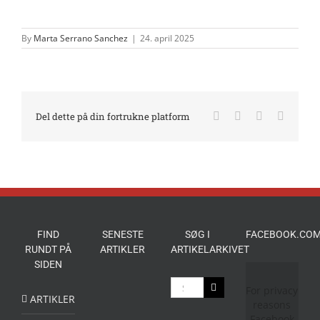
By
Marta Serrano Sanchez
|
24. april 2025
Facebook
X
LinkedIn
E-
Del dette på din fortrukne platform
mail
FIND
SENESTE
SØG I
FACEBOOK.COM
RUNDT PÅ
ARTIKLER
ARTIKELARKIVET
SIDEN
Søg
For privacy
efter:
ARTIKLER
reasons
Facebook