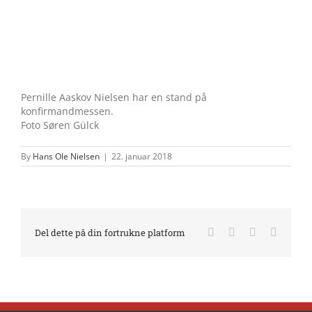
Pernille Aaskov Nielsen har en stand på
konfirmandmessen.
Foto Søren Gülck
By
Hans Ole Nielsen
|
22. januar 2018
Facebook
X
LinkedIn
E-
Del dette på din fortrukne platform
mail