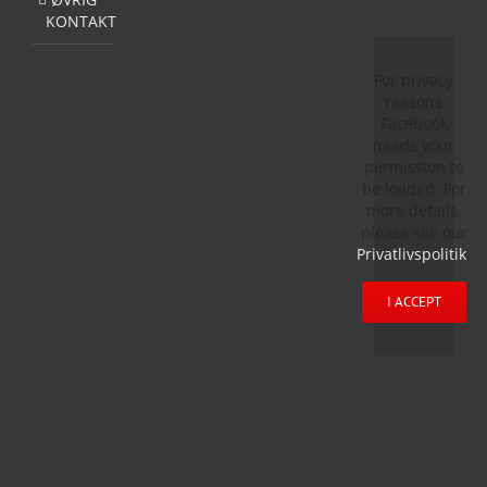
KONTAKT
For privacy
reasons
Facebook
needs your
permission to
be loaded. For
more details,
please see our
Privatlivspolitik
.
I ACCEPT