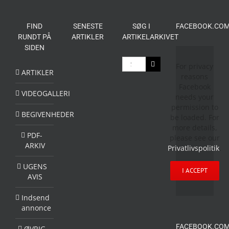
FIND
SENESTE
SØG I
FACEBOOK.COM
RUNDT PÅ
ARTIKLER
ARTIKELARKIVET
SIDEN
Søg
For privacy
efter:
ARTIKLER
reasons
Facebook
VIDEOGALLERI
needs your
permission to
BEGIVENHEDER
be loaded. For
more details,
PDF-
please see our
ARKIV
Privatlivspolitik
.
UGENS
I ACCEPT
AVIS
Indsend
annonce
FACEBOOK.COM
ØVRIG