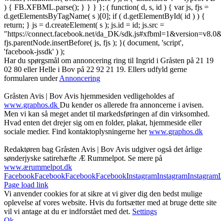
) { FB.XFBML.parse(); } } } }; ( function( d, s, id ) { var js, fjs =
d.getElementsByTagName( s )[0]; if ( d.getElementById( id ) ) {
return; } js = d.createElement( s ); js.id = id; js.src =
"https://connect.facebook.net/da_DK/sdk.js#xfbml=1&version=v8
fjs.parentNode.insertBefore( js, fjs ); }( document, 'script',
'facebook-jssdk' ) );
Har du spørgsmål om annoncering ring til Ingrid i Gråsten på 21 19
02 80 ‬eller Helle i Bov på 22 92 21 19‬. Ellers udfyld gerne
formularen under
Annoncering
Gråsten Avis | Bov Avis hjemmesiden vedligeholdes af
www.graphos.dk
Du kender os allerede fra annoncerne i avisen.
Men vi kan så meget andet til markedsføringen af din virksomhed.
Hvad enten det drejer sig om en folder, plakat, hjemmeside eller
sociale medier. Find kontaktoplysningerne her
www.graphos.dk
Redaktøren bag Gråsten Avis | Bov Avis udgiver også det årlige
sønderjyske satirehæfte Æ Rummelpot. Se mere på
www.ærummelpot.dk
Facebook
Facebook
Facebook
Facebook
Instagram
Instagram
Instagram
Page load link
Vi anvender cookies for at sikre at vi giver dig den bedst mulige
oplevelse af vores website. Hvis du fortsætter med at bruge dette site
vil vi antage at du er indforstået med det.
Settings
Ok