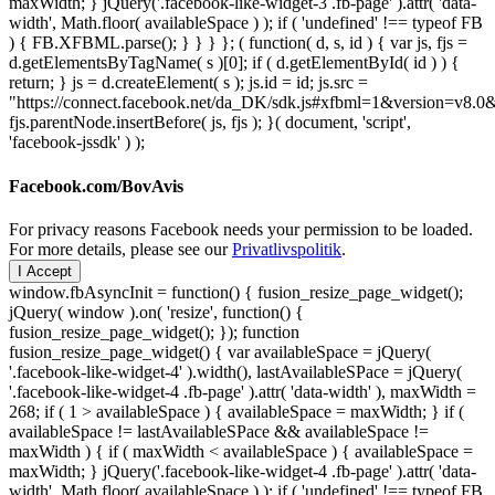
maxWidth; } jQuery('.facebook-like-widget-3 .fb-page' ).attr( 'data-
width', Math.floor( availableSpace ) ); if ( 'undefined' !== typeof FB
) { FB.XFBML.parse(); } } } }; ( function( d, s, id ) { var js, fjs =
d.getElementsByTagName( s )[0]; if ( d.getElementById( id ) ) {
return; } js = d.createElement( s ); js.id = id; js.src =
"https://connect.facebook.net/da_DK/sdk.js#xfbml=1&version=v8
fjs.parentNode.insertBefore( js, fjs ); }( document, 'script',
'facebook-jssdk' ) );
Facebook.com/BovAvis
For privacy reasons Facebook needs your permission to be loaded.
For more details, please see our
Privatlivspolitik
.
I Accept
window.fbAsyncInit = function() { fusion_resize_page_widget();
jQuery( window ).on( 'resize', function() {
fusion_resize_page_widget(); }); function
fusion_resize_page_widget() { var availableSpace = jQuery(
'.facebook-like-widget-4' ).width(), lastAvailableSPace = jQuery(
'.facebook-like-widget-4 .fb-page' ).attr( 'data-width' ), maxWidth =
268; if ( 1 > availableSpace ) { availableSpace = maxWidth; } if (
availableSpace != lastAvailableSPace && availableSpace !=
maxWidth ) { if ( maxWidth < availableSpace ) { availableSpace =
maxWidth; } jQuery('.facebook-like-widget-4 .fb-page' ).attr( 'data-
width', Math.floor( availableSpace ) ); if ( 'undefined' !== typeof FB