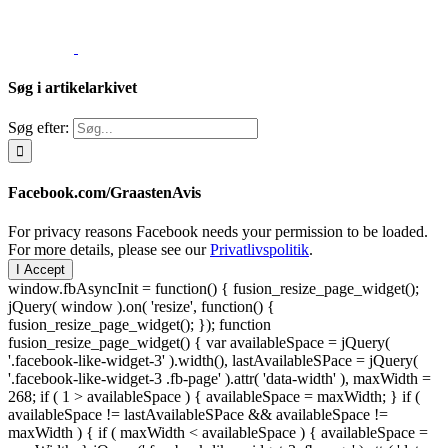
Søg i artikelarkivet
Søg efter:
Facebook.com/GraastenAvis
For privacy reasons Facebook needs your permission to be loaded.
For more details, please see our
Privatlivspolitik
.
I Accept
window.fbAsyncInit = function() { fusion_resize_page_widget();
jQuery( window ).on( 'resize', function() {
fusion_resize_page_widget(); }); function
fusion_resize_page_widget() { var availableSpace = jQuery(
'.facebook-like-widget-3' ).width(), lastAvailableSPace = jQuery(
'.facebook-like-widget-3 .fb-page' ).attr( 'data-width' ), maxWidth =
268; if ( 1 > availableSpace ) { availableSpace = maxWidth; } if (
availableSpace != lastAvailableSPace && availableSpace !=
maxWidth ) { if ( maxWidth < availableSpace ) { availableSpace =