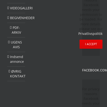
reasons
Facebook
VIDEOGALLERI
needs your
permission to
BEGIVENHEDER
be loaded. For
more details,
PDF-
please see our
ARKIV
Privatlivspolitik
.
UGENS
I ACCEPT
AVIS
Indsend
annonce
FACEBOOK.COM
ØVRIG
KONTAKT
For privacy
reasons
Facebook
needs your