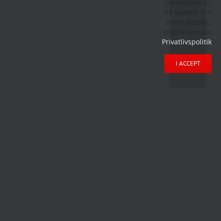
permission to
be loaded. For
more details,
please see our
Privatlivspolitik
.
I ACCEPT