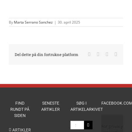
By
Marta Serrano Sanchez
|
30. april 2025
Facebook
X
LinkedIn
E-
Del dette på din fortrukne platform
mail
FIND
SENESTE
SØG I
FACEBOOK.COM
RUNDT PÅ
ARTIKLER
ARTIKELARKIVET
SIDEN
Søg
For privacy
efter:
ARTIKLER