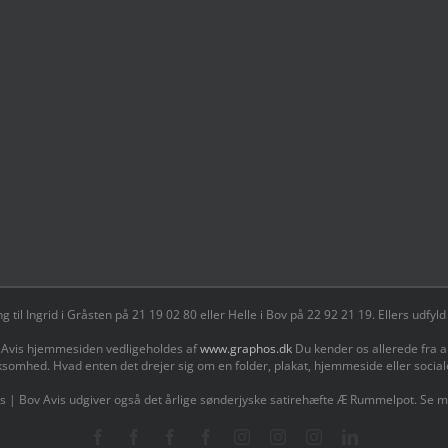
il Ingrid i Gråsten på 21 19 02 80 ‬eller Helle i Bov på 22 92 21 19‬. Ellers udf
 Avis hjemmesiden vedligeholdes af
www.graphos.dk
Du kender os allerede fra a
ksomhed. Hvad enten det drejer sig om en folder, plakat, hjemmeside eller socia
s | Bov Avis udgiver også det årlige sønderjyske satirehæfte Æ Rummelpot. Se 
Facebook
Facebook
Facebook
Facebook
Instagram
Instagram
Instagram
LinkedIn