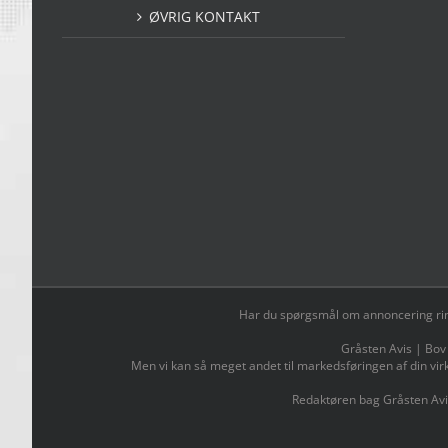
ØVRIG KONTAKT
Har du spørgsmål om annoncering ring t
Gråsten Avis | Bov
Men vi kan så meget andet til markedsføringen af din vir
Redaktøren bag Gråsten Avi