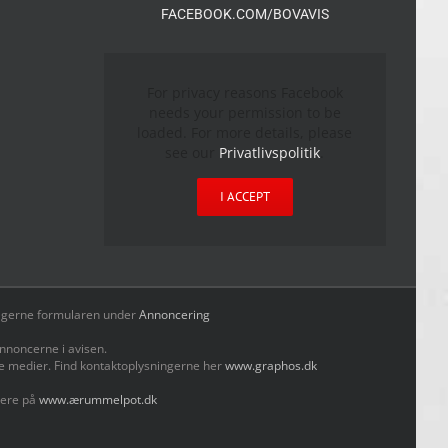
FACEBOOK.COM/BOVAVIS
For privacy reasons Facebook
needs your permission to be
loaded. For more details, please
see our
Privatlivspolitik
.
I ACCEPT
yld gerne formularen under
Annoncering
nnoncerne i avisen.
le medier. Find kontaktoplysningerne her
www.graphos.dk
mere på
www.ærummelpot.dk