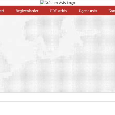
eri
Begivenheder
PDF-arkiv
Ugens avis
Kon