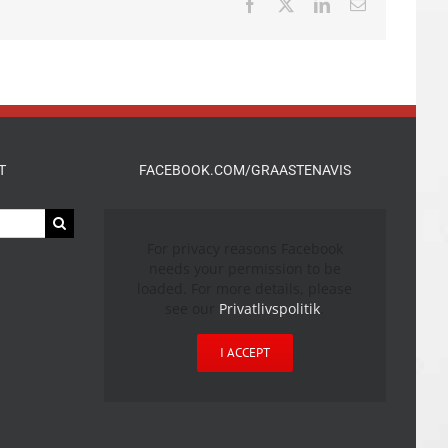
Facebook
X
LinkedIn
E-
mail
T
FACEBOOK.COM/GRAASTENAVIS
For privacy reasons Facebook
needs your permission to be
loaded. For more details, please
see our
Privatlivspolitik
.
I ACCEPT