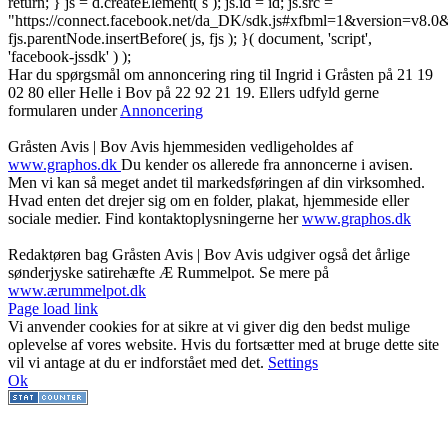
return; } js = d.createElement( s ); js.id = id; js.src =
"https://connect.facebook.net/da_DK/sdk.js#xfbml=1&version=v8
fjs.parentNode.insertBefore( js, fjs ); }( document, 'script',
'facebook-jssdk' ) );
Har du spørgsmål om annoncering ring til Ingrid i Gråsten på 21 19
02 80 ‬eller Helle i Bov på 22 92 21 19‬. Ellers udfyld gerne
formularen under
Annoncering
Gråsten Avis | Bov Avis hjemmesiden vedligeholdes af
www.graphos.dk
Du kender os allerede fra annoncerne i avisen.
Men vi kan så meget andet til markedsføringen af din virksomhed.
Hvad enten det drejer sig om en folder, plakat, hjemmeside eller
sociale medier. Find kontaktoplysningerne her
www.graphos.dk
Redaktøren bag Gråsten Avis | Bov Avis udgiver også det årlige
sønderjyske satirehæfte Æ Rummelpot. Se mere på
www.ærummelpot.dk
Facebook
Facebook
Facebook
Facebook
Instagram
Instagram
Instagram
LinkedIn
Page load link
Vi anvender cookies for at sikre at vi giver dig den bedst mulige
oplevelse af vores website. Hvis du fortsætter med at bruge dette site
vil vi antage at du er indforstået med det.
Settings
Ok
Go
to
Top