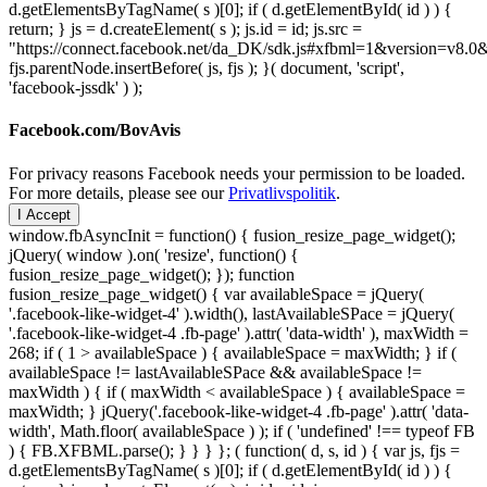
d.getElementsByTagName( s )[0]; if ( d.getElementById( id ) ) {
return; } js = d.createElement( s ); js.id = id; js.src =
"https://connect.facebook.net/da_DK/sdk.js#xfbml=1&version=v8
fjs.parentNode.insertBefore( js, fjs ); }( document, 'script',
'facebook-jssdk' ) );
Facebook.com/BovAvis
For privacy reasons Facebook needs your permission to be loaded.
For more details, please see our
Privatlivspolitik
.
I Accept
window.fbAsyncInit = function() { fusion_resize_page_widget();
jQuery( window ).on( 'resize', function() {
fusion_resize_page_widget(); }); function
fusion_resize_page_widget() { var availableSpace = jQuery(
'.facebook-like-widget-4' ).width(), lastAvailableSPace = jQuery(
'.facebook-like-widget-4 .fb-page' ).attr( 'data-width' ), maxWidth =
268; if ( 1 > availableSpace ) { availableSpace = maxWidth; } if (
availableSpace != lastAvailableSPace && availableSpace !=
maxWidth ) { if ( maxWidth < availableSpace ) { availableSpace =
maxWidth; } jQuery('.facebook-like-widget-4 .fb-page' ).attr( 'data-
width', Math.floor( availableSpace ) ); if ( 'undefined' !== typeof FB
) { FB.XFBML.parse(); } } } }; ( function( d, s, id ) { var js, fjs =
d.getElementsByTagName( s )[0]; if ( d.getElementById( id ) ) {