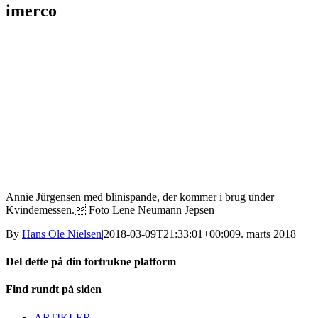
imerco
Annie Jürgensen med blinispande, der kommer i brug under
Kvindemessen. Foto Lene Neumann Jepsen
By
Hans Ole Nielsen
|
2018-03-09T21:33:01+00:00
9. marts 2018
|
Del dette på din fortrukne platform
Facebook
X
LinkedIn
E-
Find rundt på siden
mail
ARTIKLER