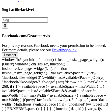
Søg i artikelarkivet
Søg
efter:
Facebook.com/GraastenAvis
For privacy reasons Facebook needs your permission to be loaded.
For more details, please see our
Privatlivspolitik
.
I Accept
window.fbAsyncInit = function() { fusion_resize_page_widget();
jQuery( window ).on( 'resize', function() {
fusion_resize_page_widget(); }); function
fusion_resize_page_widget() { var availableSpace = jQuery(
'.facebook-like-widget-3' ).width(), lastAvailableSPace = jQuery(
'.facebook-like-widget-3 .fb-page' ).attr( 'data-width' ), maxWidth =
268; if ( 1 > availableSpace ) { availableSpace = maxWidth; } if (
availableSpace != lastAvailableSPace && availableSpace !=
maxWidth ) { if ( maxWidth < availableSpace ) { availableSpace =
maxWidth; } jQuery('.facebook-like-widget-3 .fb-page' ).attr( 'data-
width', Math.floor( availableSpace ) ); if ( 'undefined' !== typeof FB
) { FB.XFBML.parse(); } } } }; ( function( d, s, id ) { var js, fjs =