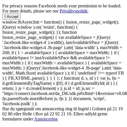
For privacy reasons Facebook needs your permission to be loaded.
For more details, please see our
Privatlivspolitik
.
I Accept
window.fbAsyncInit = function() { fusion_resize_page_widget();
jQuery( window ).on( 'resize', function() {
fusion_resize_page_widget(); }); function
fusion_resize_page_widget() { var availableSpace = jQuery(
'.facebook-like-widget-4' ).width(), lastAvailableSPace = jQuery(
'.facebook-like-widget-4 .fb-page' ).attr( 'data-width' ), maxWidth =
268; if ( 1 > availableSpace ) { availableSpace = maxWidth; } if (
availableSpace != lastAvailableSPace && availableSpace !=
maxWidth ) { if ( maxWidth < availableSpace ) { availableSpace =
maxWidth; } jQuery('.facebook-like-widget-4 .fb-page' ).attr( 'data-
width', Math.floor( availableSpace ) ); if ( 'undefined' !== typeof FB
) { FB.XFBML.parse(); } } } }; ( function( d, s, id ) { var js, fjs =
d.getElementsByTagName( s )[0]; if ( d.getElementById( id ) ) {
return; } js = d.createElement( s ); js.id = id; js.src =
"https://connect.facebook.net/da_DK/sdk.js#xfbml=1&version=v8
fjs.parentNode.insertBefore( js, fjs ); }( document, 'script',
'facebook-jssdk' ) );
Har du spørgsmål om annoncering ring til Ingrid i Gråsten på 21 19
02 80 ‬eller Helle i Bov på 22 92 21 19‬. Ellers udfyld gerne
formularen under
Annoncering