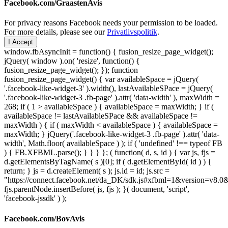
Facebook.com/GraastenAvis
For privacy reasons Facebook needs your permission to be loaded.
For more details, please see our
Privatlivspolitik
.
I Accept
window.fbAsyncInit = function() { fusion_resize_page_widget();
jQuery( window ).on( 'resize', function() {
fusion_resize_page_widget(); }); function
fusion_resize_page_widget() { var availableSpace = jQuery(
'.facebook-like-widget-3' ).width(), lastAvailableSPace = jQuery(
'.facebook-like-widget-3 .fb-page' ).attr( 'data-width' ), maxWidth =
268; if ( 1 > availableSpace ) { availableSpace = maxWidth; } if (
availableSpace != lastAvailableSPace && availableSpace !=
maxWidth ) { if ( maxWidth < availableSpace ) { availableSpace =
maxWidth; } jQuery('.facebook-like-widget-3 .fb-page' ).attr( 'data-
width', Math.floor( availableSpace ) ); if ( 'undefined' !== typeof FB
) { FB.XFBML.parse(); } } } }; ( function( d, s, id ) { var js, fjs =
d.getElementsByTagName( s )[0]; if ( d.getElementById( id ) ) {
return; } js = d.createElement( s ); js.id = id; js.src =
"https://connect.facebook.net/da_DK/sdk.js#xfbml=1&version=v8
fjs.parentNode.insertBefore( js, fjs ); }( document, 'script',
'facebook-jssdk' ) );
Facebook.com/BovAvis