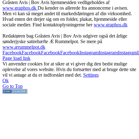
Gråsten Avis | Bov Avis hjemmesiden vedligeholdes af
www.graphos.dk
Du kender os allerede fra annoncerne i avisen.
Men vi kan så meget andet til markedsføringen af din virksomhed.
Hvad enten det drejer sig om en folder, plakat, hjemmeside eller
sociale medier. Find kontaktoplysningerne her
www.graphos.dk
Redaktøren bag Gråsten Avis | Bov Avis udgiver også det årlige
sønderjyske satirehæfte Æ Rummelpot. Se mere på
www.ærummelpot.dk
Facebook
Facebook
Facebook
Facebook
Instagram
Instagram
Instagram
Page load link
Vi anvender cookies for at sikre at vi giver dig den bedst mulige
oplevelse af vores website. Hvis du fortsætter med at bruge dette site
vil vi antage at du er indforstået med det.
Settings
Ok
Go to Top