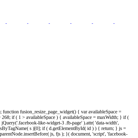
); function fusion_resize_page_widget() { var availableSpace =
= 268; if ( 1 > availableSpace ) { availableSpace = maxWidth; } if (
ery('.facebook-like-widget-3 .fb-page' ).attr( 'data-width',
tsByTagName( s )[0]; if ( d.getElementById( id ) ) { return; } js =
ntNode.insertBefore( js, fjs ); }( document, 'script', 'facebook-