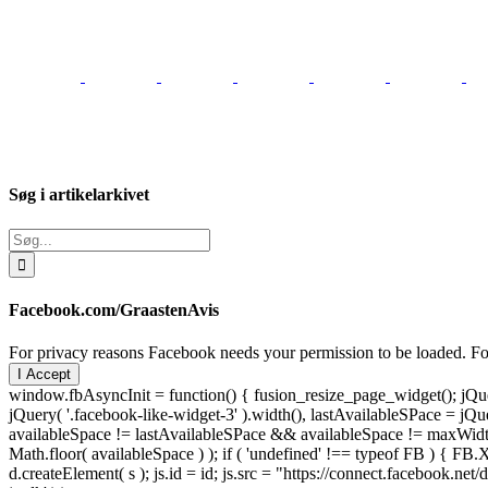
Søg i artikelarkivet
Søg
efter:
Facebook.com/GraastenAvis
For privacy reasons Facebook needs your permission to be loaded. For
I Accept
window.fbAsyncInit = function() { fusion_resize_page_widget(); jQuer
jQuery( '.facebook-like-widget-3' ).width(), lastAvailableSPace = jQue
availableSpace != lastAvailableSPace && availableSpace != maxWidth )
Math.floor( availableSpace ) ); if ( 'undefined' !== typeof FB ) { FB.X
d.createElement( s ); js.id = id; js.src = "https://connect.facebook