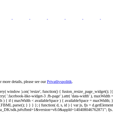
 more details, please see our
Privatlivspolitik
.
y( window ).on( 'resize', function() { fusion_resize_page_widget(); }
ry( '.facebook-like-widget-3 .fb-page' ).attr( 'data-width' ), maxWidth 
 { if ( maxWidth < availableSpace ) { availableSpace = maxWidth; } jQu
FBML.parse(); } } } }; ( function( d, s, id ) { var js, fjs = d.getElemen
.net/da_DK/sdk.js#xfbml=1&version=v8.0&appId=140408046762871"; fjs.pare