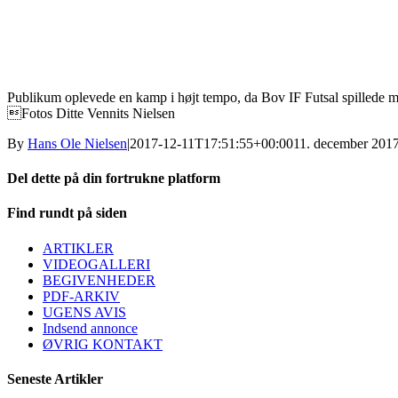
Publikum oplevede en kamp i højt tempo, da Bov IF Futsal spillede 
Fotos Ditte Vennits Nielsen
By
Hans Ole Nielsen
|
2017-12-11T17:51:55+00:00
11. december 201
Del dette på din fortrukne platform
Facebook
X
LinkedIn
E-
Find rundt på siden
mail
ARTIKLER
VIDEOGALLERI
BEGIVENHEDER
PDF-ARKIV
UGENS AVIS
Indsend annonce
ØVRIG KONTAKT
Seneste Artikler