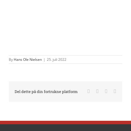
By
Hans Ole Nielsen
|
25. juli 2022
Facebook
X
LinkedIn
E-
Del dette på din fortrukne platform
mail