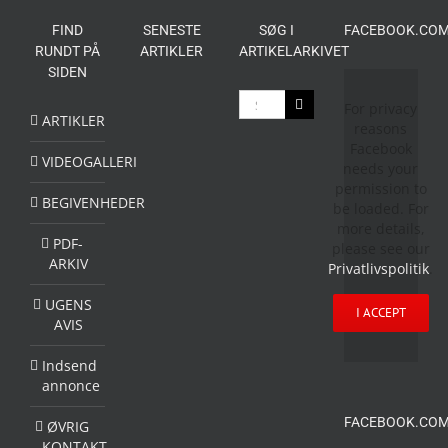
FIND
SENESTE
SØG I
FACEBOOK.COM
RUNDT PÅ
ARTIKLER
ARTIKELARKIVET
SIDEN
Søg
For privacy
efter:
ARTIKLER
reasons
Facebook
VIDEOGALLERI
needs your
permission to
BEGIVENHEDER
be loaded. For
more details,
PDF-
please see our
ARKIV
Privatlivspolitik
.
UGENS
I ACCEPT
AVIS
Indsend
annonce
FACEBOOK.COM
ØVRIG
KONTAKT