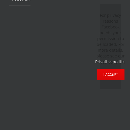
For privacy
reasons
Facebook
needs your
permission to
be loaded. For
more details,
please see our
Privatlivspolitik
.
I ACCEPT