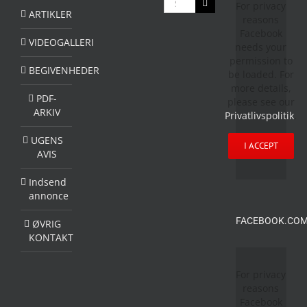
For privacy
efter:
ARTIKLER
reasons
Facebook
VIDEOGALLERI
needs your
permission to
BEGIVENHEDER
be loaded. For
more details,
PDF-
please see our
ARKIV
Privatlivspolitik
.
UGENS
I ACCEPT
AVIS
Indsend
annonce
FACEBOOK.COM
ØVRIG
KONTAKT
For privacy
reasons
Facebook