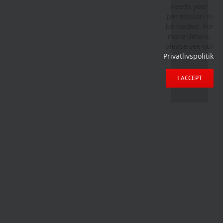
needs your
permission to
be loaded. For
more details,
please see our
Privatlivspolitik
.
I ACCEPT