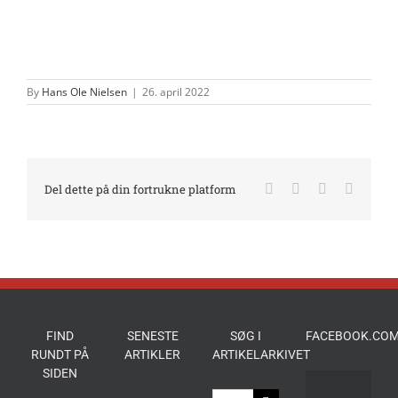
By
Hans Ole Nielsen
|
26. april 2022
Facebook
X
LinkedIn
E-
Del dette på din fortrukne platform
mail
FIND
SENESTE
SØG I
FACEBOOK.COM
RUNDT PÅ
ARTIKLER
ARTIKELARKIVET
SIDEN
Søg