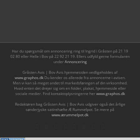
Har du spørgsmål om annoncering ring til Ingrid i Gråsten på 21 19
02 80 ‬eller Helle i Bov på 22 92 21 19‬. Ellers udfyld gerne formularen
under
Annoncering
Gråsten Avis | Bov Avis hjemmesiden vedligeholdes af
www.graphos.dk
Du kender os allerede fra annoncerne i avisen.
Men vi kan så meget andet til markedsføringen af din virksomhed.
Hvad enten det drejer sig om en folder, plakat, hjemmeside eller
sociale medier. Find kontaktoplysningerne her
www.graphos.dk
Redaktøren bag Gråsten Avis | Bov Avis udgiver også det årlige
sønderjyske satirehæfte Æ Rummelpot. Se mere på
www.ærummelpot.dk
Facebook
Facebook
Facebook
Facebook
Instagram
Instagram
Instagram
LinkedIn