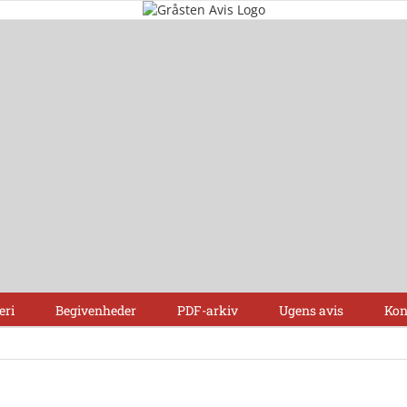
eri
Begivenheder
PDF-arkiv
Ugens avis
Kon