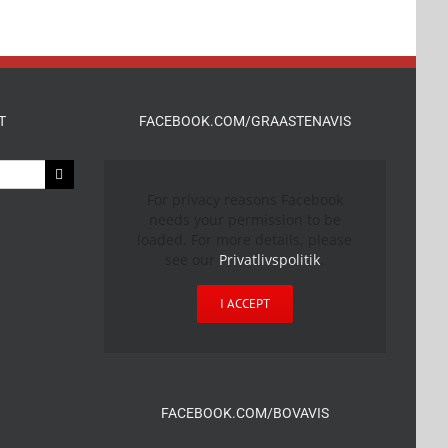
T
FACEBOOK.COM/GRAASTENAVIS
For privacy reasons Facebook
needs your permission to be
loaded. For more details, please
see our
Privatlivspolitik
.
I ACCEPT
FACEBOOK.COM/BOVAVIS