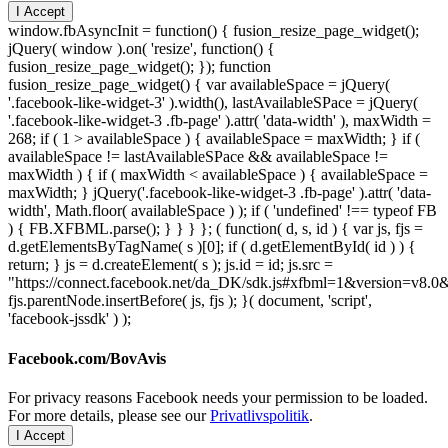
I Accept
window.fbAsyncInit = function() { fusion_resize_page_widget();
jQuery( window ).on( 'resize', function() {
fusion_resize_page_widget(); }); function
fusion_resize_page_widget() { var availableSpace = jQuery(
'.facebook-like-widget-3' ).width(), lastAvailableSPace = jQuery(
'.facebook-like-widget-3 .fb-page' ).attr( 'data-width' ), maxWidth =
268; if ( 1 > availableSpace ) { availableSpace = maxWidth; } if (
availableSpace != lastAvailableSPace && availableSpace !=
maxWidth ) { if ( maxWidth < availableSpace ) { availableSpace =
maxWidth; } jQuery('.facebook-like-widget-3 .fb-page' ).attr( 'data-
width', Math.floor( availableSpace ) ); if ( 'undefined' !== typeof FB
) { FB.XFBML.parse(); } } } }; ( function( d, s, id ) { var js, fjs =
d.getElementsByTagName( s )[0]; if ( d.getElementById( id ) ) {
return; } js = d.createElement( s ); js.id = id; js.src =
"https://connect.facebook.net/da_DK/sdk.js#xfbml=1&version=v8
fjs.parentNode.insertBefore( js, fjs ); }( document, 'script',
'facebook-jssdk' ) );
Facebook.com/BovAvis
For privacy reasons Facebook needs your permission to be loaded.
For more details, please see our
Privatlivspolitik
.
I Accept