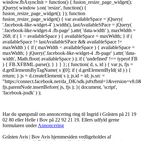
window.fbAsyncInit = function() { fusion_resize_page_widget();
jQuery( window ).on( 'resize', function() {
fusion_resize_page_widget(); }); function
fusion_resize_page_widget() { var availableSpace = jQuery(
'.facebook-like-widget-4' ).width(), lastAvailableSPace = jQuery(
'.facebook-like-widget-4 .fb-page' ).attr( 'data-width' ), maxWidth =
268; if ( 1 > availableSpace ) { availableSpace = maxWidth; } if (
availableSpace != lastAvailableSPace && availableSpace !=
maxWidth ) { if ( maxWidth < availableSpace ) { availableSpace =
maxWidth; } jQuery('.facebook-like-widget-4 .fb-page' ).attr( 'data-
width', Math.floor( availableSpace ) ); if ( 'undefined' !== typeof FB
) { FB.XFBML.parse(); } } } }; ( function( d, s, id ) { var js, fjs =
d.getElementsByTagName( s )[0]; if ( d.getElementById( id ) ) {
return; } js = d.createElement( s ); js.id = id; js.src =
"https://connect.facebook.net/da_DK/sdk.js#xfbml=1&version=v8
fjs.parentNode.insertBefore( js, fjs ); }( document, 'script',
'facebook-jssdk' ) );
Har du spørgsmål om annoncering ring til Ingrid i Gråsten på 21 19
02 80 ‬eller Helle i Bov på 22 92 21 19‬. Ellers udfyld gerne
formularen under
Annoncering
Gråsten Avis | Bov Avis hjemmesiden vedligeholdes af