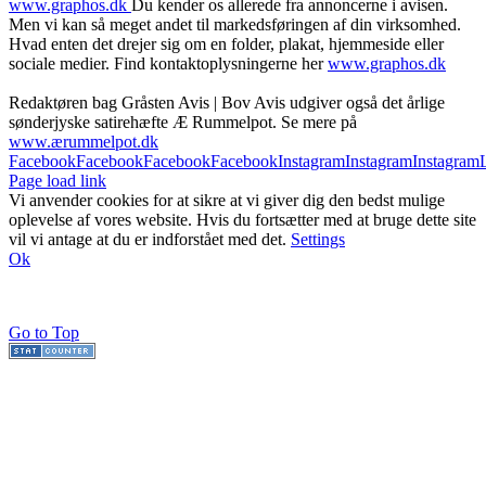
www.graphos.dk
Du kender os allerede fra annoncerne i avisen.
Men vi kan så meget andet til markedsføringen af din virksomhed.
Hvad enten det drejer sig om en folder, plakat, hjemmeside eller
sociale medier. Find kontaktoplysningerne her
www.graphos.dk
Redaktøren bag Gråsten Avis | Bov Avis udgiver også det årlige
sønderjyske satirehæfte Æ Rummelpot. Se mere på
www.ærummelpot.dk
Facebook
Facebook
Facebook
Facebook
Instagram
Instagram
Instagram
Page load link
Vi anvender cookies for at sikre at vi giver dig den bedst mulige
oplevelse af vores website. Hvis du fortsætter med at bruge dette site
vil vi antage at du er indforstået med det.
Settings
Ok
Go to Top