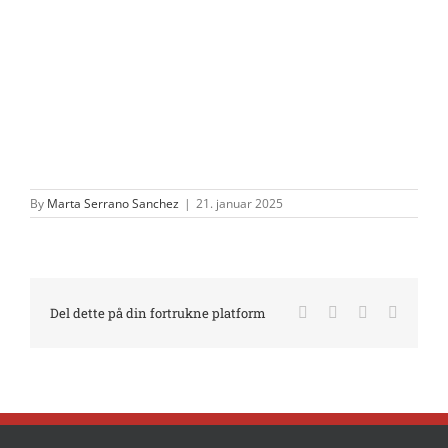
By
Marta Serrano Sanchez
|
21. januar 2025
Facebook
X
LinkedIn
E-
Del dette på din fortrukne platform
mail