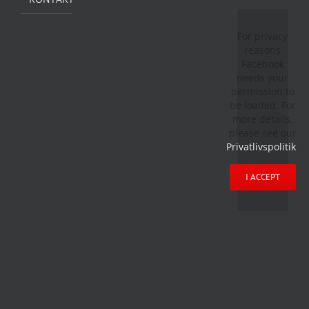
For privacy
reasons
Facebook
needs your
permission to
be loaded. For
more details,
please see our
Privatlivspolitik
.
I ACCEPT