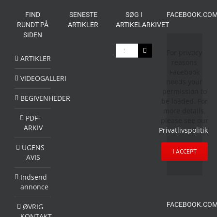
FIND
SENESTE
SØG I
FACEBOOK.COM
RUNDT PÅ
ARTIKLER
ARTIKELARKIVET
SIDEN
Søg
For privacy
efter:
ARTIKLER
reasons
Facebook
VIDEOGALLERI
needs your
permission to
BEGIVENHEDER
be loaded. For
more details,
PDF-
please see our
ARKIV
Privatlivspolitik
.
UGENS
I ACCEPT
AVIS
Indsend
annonce
FACEBOOK.COM
ØVRIG
KONTAKT