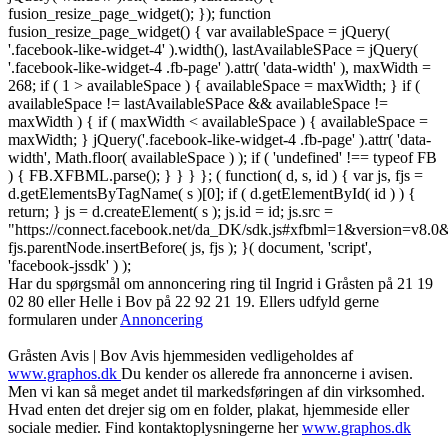
fusion_resize_page_widget(); }); function
fusion_resize_page_widget() { var availableSpace = jQuery(
'.facebook-like-widget-4' ).width(), lastAvailableSPace = jQuery(
'.facebook-like-widget-4 .fb-page' ).attr( 'data-width' ), maxWidth =
268; if ( 1 > availableSpace ) { availableSpace = maxWidth; } if (
availableSpace != lastAvailableSPace && availableSpace !=
maxWidth ) { if ( maxWidth < availableSpace ) { availableSpace =
maxWidth; } jQuery('.facebook-like-widget-4 .fb-page' ).attr( 'data-
width', Math.floor( availableSpace ) ); if ( 'undefined' !== typeof FB
) { FB.XFBML.parse(); } } } }; ( function( d, s, id ) { var js, fjs =
d.getElementsByTagName( s )[0]; if ( d.getElementById( id ) ) {
return; } js = d.createElement( s ); js.id = id; js.src =
"https://connect.facebook.net/da_DK/sdk.js#xfbml=1&version=v8
fjs.parentNode.insertBefore( js, fjs ); }( document, 'script',
'facebook-jssdk' ) );
Har du spørgsmål om annoncering ring til Ingrid i Gråsten på 21 19
02 80 ‬eller Helle i Bov på 22 92 21 19‬. Ellers udfyld gerne
formularen under
Annoncering
Gråsten Avis | Bov Avis hjemmesiden vedligeholdes af
www.graphos.dk
Du kender os allerede fra annoncerne i avisen.
Men vi kan så meget andet til markedsføringen af din virksomhed.
Hvad enten det drejer sig om en folder, plakat, hjemmeside eller
sociale medier. Find kontaktoplysningerne her
www.graphos.dk