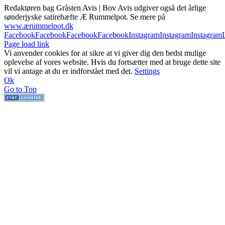
Redaktøren bag Gråsten Avis | Bov Avis udgiver også det årlige
sønderjyske satirehæfte Æ Rummelpot. Se mere på
www.ærummelpot.dk
Facebook
Facebook
Facebook
Facebook
Instagram
Instagram
Instagram
Page load link
Vi anvender cookies for at sikre at vi giver dig den bedst mulige
oplevelse af vores website. Hvis du fortsætter med at bruge dette site
vil vi antage at du er indforstået med det.
Settings
Ok
Go to Top