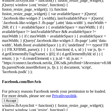
window.fbAsyncInit = function() { fusion_resize_page_widget();
jQuery( window ).on( 'resize', function() {
fusion_resize_page_widget(); }); function
fusion_resize_page_widget() { var availableSpace = jQuery(
'.facebook-like-widget-3' ).width(), lastAvailableSPace = jQuery(
'.facebook-like-widget-3 .fb-page' ).attr( 'data-width' ), maxWidth =
268; if ( 1 > availableSpace ) { availableSpace = maxWidth; } if (
availableSpace != lastAvailableSPace && availableSpace !=
maxWidth ) { if ( maxWidth < availableSpace ) { availableSpace =
maxWidth; } jQuery('.facebook-like-widget-3 .fb-page' ).attr( 'data-
width', Math.floor( availableSpace ) ); if ( 'undefined' !== typeof FB
) { FB.XFBML.parse(); } } } }; ( function( d, s, id ) { var js, fjs =
d.getElementsByTagName( s )[0]; if ( d.getElementById( id ) ) {
return; } js = d.createElement( s ); js.id = id; js.src =
"https://connect.facebook.net/da_DK/sdk.js#xfbml=1&version=v8
fjs.parentNode.insertBefore( js, fjs ); }( document, 'script',
'facebook-jssdk' ) );
Facebook.com/BovAvis
For privacy reasons Facebook needs your permission to be loaded.
For more details, please see our
Privatlivspolitik
.
I Accept
window.fbAsyncInit = function() { fusion_resize_page_widget();
jQuery( window ).on( 'resize', function() {