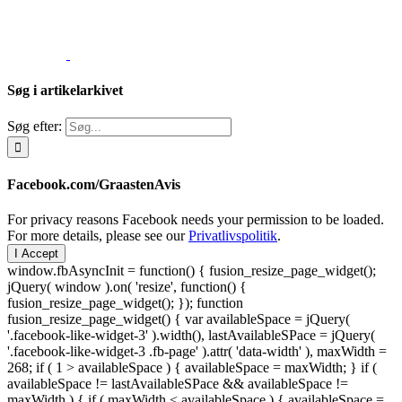
Søg i artikelarkivet
Søg efter:
Facebook.com/GraastenAvis
For privacy reasons Facebook needs your permission to be loaded.
For more details, please see our
Privatlivspolitik
.
I Accept
window.fbAsyncInit = function() { fusion_resize_page_widget();
jQuery( window ).on( 'resize', function() {
fusion_resize_page_widget(); }); function
fusion_resize_page_widget() { var availableSpace = jQuery(
'.facebook-like-widget-3' ).width(), lastAvailableSPace = jQuery(
'.facebook-like-widget-3 .fb-page' ).attr( 'data-width' ), maxWidth =
268; if ( 1 > availableSpace ) { availableSpace = maxWidth; } if (
availableSpace != lastAvailableSPace && availableSpace !=
maxWidth ) { if ( maxWidth < availableSpace ) { availableSpace =