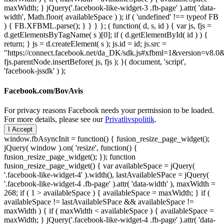
maxWidth; } jQuery('.facebook-like-widget-3 .fb-page' ).attr( 'data-
width', Math.floor( availableSpace ) ); if ( 'undefined' !== typeof FB
) { FB.XFBML.parse(); } } } }; ( function( d, s, id ) { var js, fjs =
d.getElementsByTagName( s )[0]; if ( d.getElementById( id ) ) {
return; } js = d.createElement( s ); js.id = id; js.src =
"https://connect.facebook.net/da_DK/sdk.js#xfbml=1&version=v8
fjs.parentNode.insertBefore( js, fjs ); }( document, 'script',
'facebook-jssdk' ) );
Facebook.com/BovAvis
For privacy reasons Facebook needs your permission to be loaded.
For more details, please see our
Privatlivspolitik
.
I Accept
window.fbAsyncInit = function() { fusion_resize_page_widget();
jQuery( window ).on( 'resize', function() {
fusion_resize_page_widget(); }); function
fusion_resize_page_widget() { var availableSpace = jQuery(
'.facebook-like-widget-4' ).width(), lastAvailableSPace = jQuery(
'.facebook-like-widget-4 .fb-page' ).attr( 'data-width' ), maxWidth =
268; if ( 1 > availableSpace ) { availableSpace = maxWidth; } if (
availableSpace != lastAvailableSPace && availableSpace !=
maxWidth ) { if ( maxWidth < availableSpace ) { availableSpace =
maxWidth; } jQuery('.facebook-like-widget-4 .fb-page' ).attr( 'data-