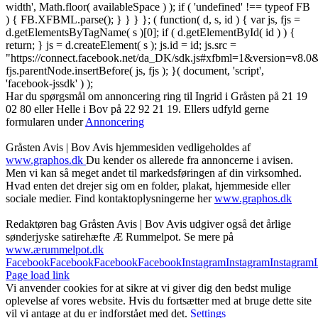
width', Math.floor( availableSpace ) ); if ( 'undefined' !== typeof FB
) { FB.XFBML.parse(); } } } }; ( function( d, s, id ) { var js, fjs =
d.getElementsByTagName( s )[0]; if ( d.getElementById( id ) ) {
return; } js = d.createElement( s ); js.id = id; js.src =
"https://connect.facebook.net/da_DK/sdk.js#xfbml=1&version=v8
fjs.parentNode.insertBefore( js, fjs ); }( document, 'script',
'facebook-jssdk' ) );
Har du spørgsmål om annoncering ring til Ingrid i Gråsten på 21 19
02 80 ‬eller Helle i Bov på 22 92 21 19‬. Ellers udfyld gerne
formularen under
Annoncering
Gråsten Avis | Bov Avis hjemmesiden vedligeholdes af
www.graphos.dk
Du kender os allerede fra annoncerne i avisen.
Men vi kan så meget andet til markedsføringen af din virksomhed.
Hvad enten det drejer sig om en folder, plakat, hjemmeside eller
sociale medier. Find kontaktoplysningerne her
www.graphos.dk
Redaktøren bag Gråsten Avis | Bov Avis udgiver også det årlige
sønderjyske satirehæfte Æ Rummelpot. Se mere på
www.ærummelpot.dk
Facebook
Facebook
Facebook
Facebook
Instagram
Instagram
Instagram
Page load link
Vi anvender cookies for at sikre at vi giver dig den bedst mulige
oplevelse af vores website. Hvis du fortsætter med at bruge dette site
vil vi antage at du er indforstået med det.
Settings