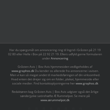
Har du spørgsmål om annoncering ring til Ingrid i Gråsten på 21 19
02 80 ‬eller Helle i Bov på 22 92 21 19‬. Ellers udfyld gerne formularen
under
Annoncering
Gråsten Avis | Bov Avis hjemmesiden vedligeholdes af
www.graphos.dk
Du kender os allerede fra annoncerne i avisen.
Men vi kan så meget andet til markedsføringen af din virksomhed.
Hvad enten det drejer sig om en folder, plakat, hjemmeside eller
sociale medier. Find kontaktoplysningerne her
www.graphos.dk
Redaktøren bag Gråsten Avis | Bov Avis udgiver også det årlige
sønderjyske satirehæfte Æ Rummelpot. Se mere på
www.ærummelpot.dk
Facebook
Facebook
Facebook
Facebook
Instagram
Instagram
Instagram
LinkedIn