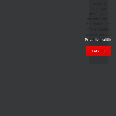
reasons
Facebook
needs your
permission to
be loaded. For
more details,
please see our
Privatlivspolitik
.
I ACCEPT