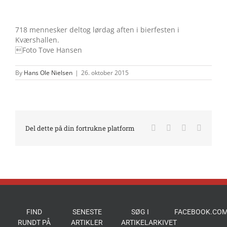
718 mennesker deltog lørdag aften i bierfesten i
Kværshallen.
Foto Tove Hansen
By
Hans Ole Nielsen
|
26. oktober 2015
Facebook
X
LinkedIn
E-
Del dette på din fortrukne platform
mail
FIND
SENESTE
SØG I
FACEBOOK.COM
RUNDT PÅ
ARTIKLER
ARTIKELARKIVET