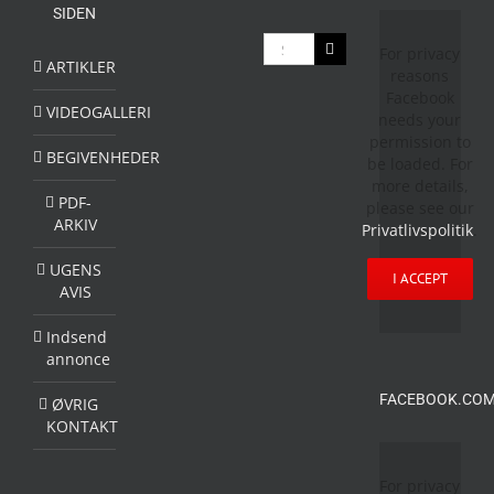
SIDEN
Søg
For privacy
efter:
ARTIKLER
reasons
Facebook
VIDEOGALLERI
needs your
permission to
BEGIVENHEDER
be loaded. For
more details,
PDF-
please see our
ARKIV
Privatlivspolitik
.
UGENS
I ACCEPT
AVIS
Indsend
annonce
FACEBOOK.COM
ØVRIG
KONTAKT
For privacy