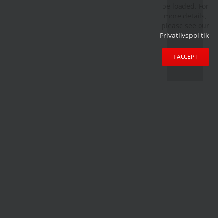
be loaded. For
more details,
please see our
Privatlivspolitik
.
I ACCEPT