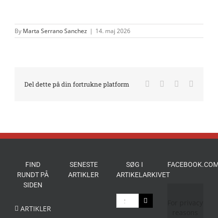
By
Marta Serrano Sanchez
|
14. maj 2026
Facebook
X
LinkedIn
E-
Del dette på din fortrukne platform
mail
FIND
SENESTE
SØG I
FACEBOOK.COM
RUNDT PÅ
ARTIKLER
ARTIKELARKIVET
SIDEN
Søg
For privacy
efter:
ARTIKLER
reasons