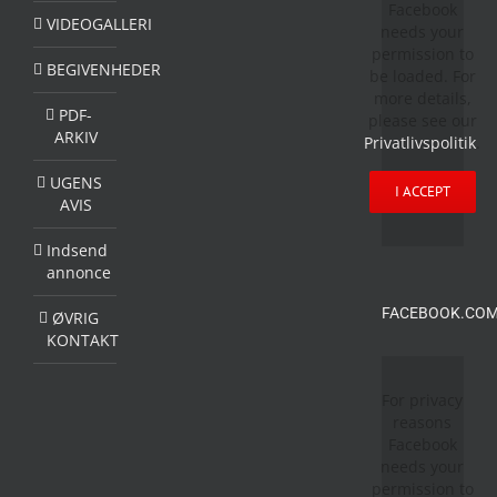
Facebook
VIDEOGALLERI
needs your
permission to
BEGIVENHEDER
be loaded. For
more details,
PDF-
please see our
ARKIV
Privatlivspolitik
.
UGENS
I ACCEPT
AVIS
Indsend
annonce
FACEBOOK.COM
ØVRIG
KONTAKT
For privacy
reasons
Facebook
needs your
permission to