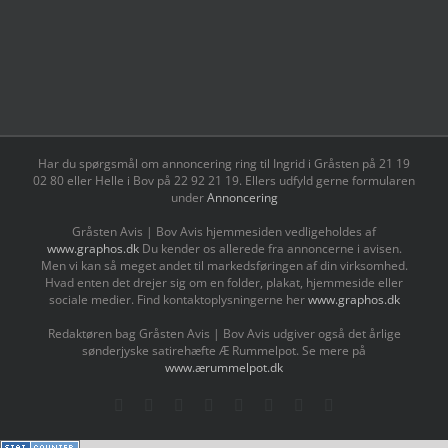
Har du spørgsmål om annoncering ring til Ingrid i Gråsten på 21 19
02 80 ‬eller Helle i Bov på 22 92 21 19‬. Ellers udfyld gerne formularen
under
Annoncering
Gråsten Avis | Bov Avis hjemmesiden vedligeholdes af
www.graphos.dk
Du kender os allerede fra annoncerne i avisen.
Men vi kan så meget andet til markedsføringen af din virksomhed.
Hvad enten det drejer sig om en folder, plakat, hjemmeside eller
sociale medier. Find kontaktoplysningerne her
www.graphos.dk
Redaktøren bag Gråsten Avis | Bov Avis udgiver også det årlige
sønderjyske satirehæfte Æ Rummelpot. Se mere på
www.ærummelpot.dk
Facebook
Facebook
Facebook
Facebook
Instagram
Instagram
Instagram
LinkedIn