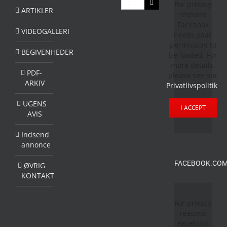
For privacy
efter:
ARTIKLER
reasons
Facebook
VIDEOGALLERI
needs your
permission to
BEGIVENHEDER
be loaded. For
more details,
PDF-
please see our
ARKIV
Privatlivspolitik
.
UGENS
I ACCEPT
AVIS
Indsend
annonce
FACEBOOK.COM
ØVRIG
KONTAKT
For privacy
reasons
Facebook