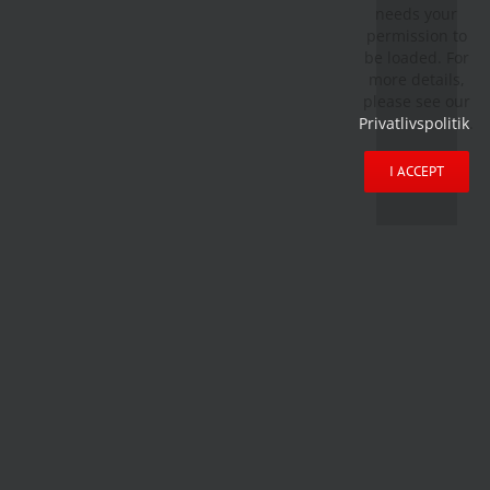
needs your
permission to
be loaded. For
more details,
please see our
Privatlivspolitik
.
I ACCEPT