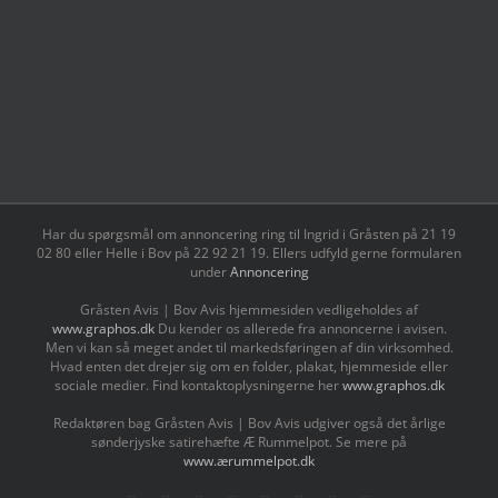
Har du spørgsmål om annoncering ring til Ingrid i Gråsten på 21 19
02 80 ‬eller Helle i Bov på 22 92 21 19‬. Ellers udfyld gerne formularen
under
Annoncering
Gråsten Avis | Bov Avis hjemmesiden vedligeholdes af
www.graphos.dk
Du kender os allerede fra annoncerne i avisen.
Men vi kan så meget andet til markedsføringen af din virksomhed.
Hvad enten det drejer sig om en folder, plakat, hjemmeside eller
sociale medier. Find kontaktoplysningerne her
www.graphos.dk
Redaktøren bag Gråsten Avis | Bov Avis udgiver også det årlige
sønderjyske satirehæfte Æ Rummelpot. Se mere på
www.ærummelpot.dk