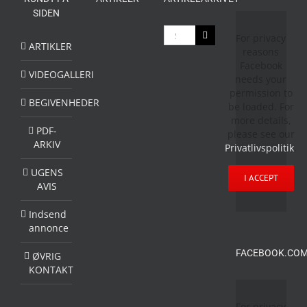
SIDEN
Søg
For privacy
efter:
ARTIKLER
reasons
Facebook
VIDEOGALLERI
needs your
permission to
BEGIVENHEDER
be loaded. For
more details,
PDF-
please see our
ARKIV
Privatlivspolitik
.
UGENS
I ACCEPT
AVIS
Indsend
annonce
FACEBOOK.COM
ØVRIG
KONTAKT
For privacy