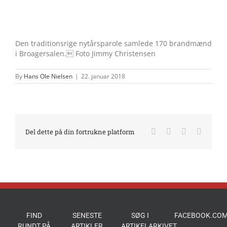
Den traditionsrige nytårsparole samlede 170 brandmænd
i Broagersalen. Foto Jimmy Christensen
By
Hans Ole Nielsen
|
22. januar 2018
Facebook
X
LinkedIn
E-
Del dette på din fortrukne platform
mail
FIND
SENESTE
SØG I
FACEBOOK.COM
RUNDT PÅ
ARTIKLER
ARTIKELARKIVET