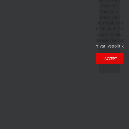
reasons
Facebook
needs your
permission to
be loaded. For
more details,
please see our
Privatlivspolitik
.
I ACCEPT