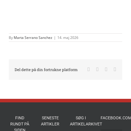
By
Marta Serrano Sanchez
|
14. maj 2026
Facebook
X
LinkedIn
E-
Del dette på din fortrukne platform
mail
FIND
SENESTE
SØG I
FACEBOOK.COM
RUNDT PÅ
ARTIKLER
ARTIKELARKIVET
SIDEN