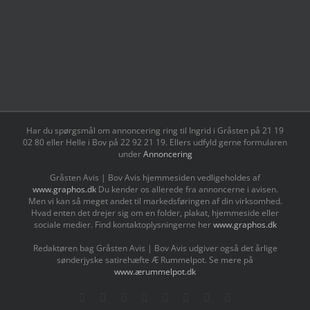
Har du spørgsmål om annoncering ring til Ingrid i Gråsten på 21 19
02 80 ‬eller Helle i Bov på 22 92 21 19‬. Ellers udfyld gerne formularen
under
Annoncering
Gråsten Avis | Bov Avis hjemmesiden vedligeholdes af
www.graphos.dk
Du kender os allerede fra annoncerne i avisen.
Men vi kan så meget andet til markedsføringen af din virksomhed.
Hvad enten det drejer sig om en folder, plakat, hjemmeside eller
sociale medier. Find kontaktoplysningerne her
www.graphos.dk
Redaktøren bag Gråsten Avis | Bov Avis udgiver også det årlige
sønderjyske satirehæfte Æ Rummelpot. Se mere på
www.ærummelpot.dk
Facebook
Facebook
Facebook
Facebook
Instagram
Instagram
Instagram
LinkedIn