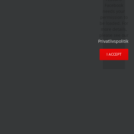
Facebook
needs your
permission to
be loaded. For
more details,
please see our
Privatlivspolitik
.
I ACCEPT