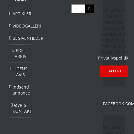
Søg
For privacy
efter:
ARTIKLER
reasons
Facebook
VIDEOGALLERI
needs your
permission to
BEGIVENHEDER
be loaded. For
more details,
PDF-
please see our
ARKIV
Privatlivspolitik
.
UGENS
I ACCEPT
AVIS
Indsend
annonce
FACEBOOK.COM
ØVRIG
KONTAKT
For privacy
reasons