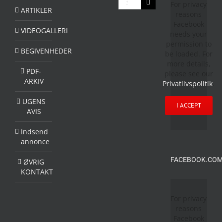
For privacy
efter:
ARTIKLER
reasons
Facebook
VIDEOGALLERI
needs your
permission to
BEGIVENHEDER
be loaded. For
more details,
PDF-
please see our
ARKIV
Privatlivspolitik
.
UGENS
I ACCEPT
AVIS
Indsend
annonce
FACEBOOK.COM
ØVRIG
KONTAKT
For privacy
reasons
Facebook