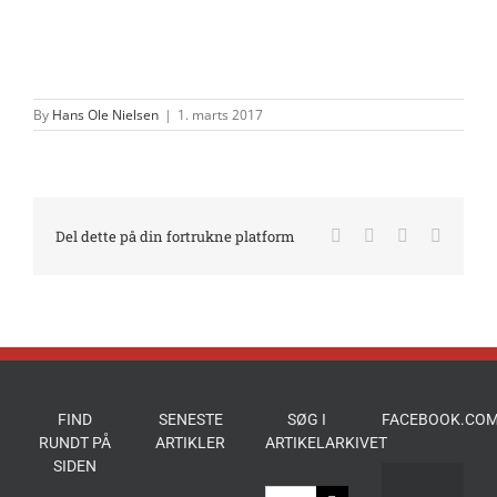
By
Hans Ole Nielsen
|
1. marts 2017
Facebook
X
LinkedIn
E-
Del dette på din fortrukne platform
mail
FIND
SENESTE
SØG I
FACEBOOK.COM
RUNDT PÅ
ARTIKLER
ARTIKELARKIVET
SIDEN
Søg