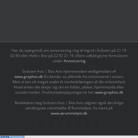
Har du spørgsmål om annoncering ring til Ingrid i Gråsten på 21 19
02 80 ‬eller Helle i Bov på 22 92 21 19‬. Ellers udfyld gerne formularen
under
Annoncering
Gråsten Avis | Bov Avis hjemmesiden vedligeholdes af
www.graphos.dk
Du kender os allerede fra annoncerne i avisen.
Men vi kan så meget andet til markedsføringen af din virksomhed.
Hvad enten det drejer sig om en folder, plakat, hjemmeside eller
sociale medier. Find kontaktoplysningerne her
www.graphos.dk
Redaktøren bag Gråsten Avis | Bov Avis udgiver også det årlige
sønderjyske satirehæfte Æ Rummelpot. Se mere på
www.ærummelpot.dk
Facebook
Facebook
Facebook
Facebook
Instagram
Instagram
Instagram
LinkedIn