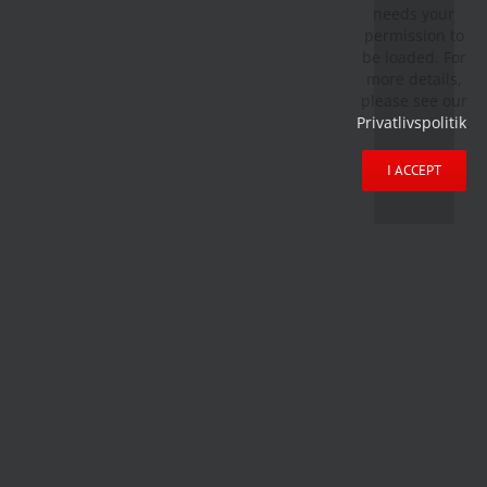
needs your
permission to
be loaded. For
more details,
please see our
Privatlivspolitik
.
I ACCEPT