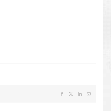
Facebook
X
LinkedIn
E-
mail