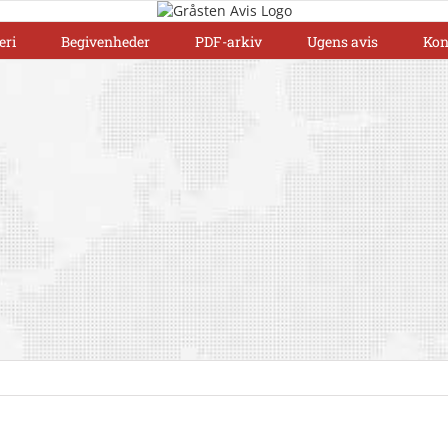
eri
Begivenheder
PDF-arkiv
Ugens avis
Kon