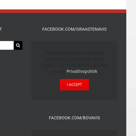
T
FACEBOOK.COM/GRAASTENAVIS
For privacy reasons Facebook
needs your permission to be
loaded. For more details, please
see our
Privatlivspolitik
.
I ACCEPT
FACEBOOK.COM/BOVAVIS