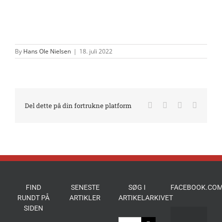
By
Hans Ole Nielsen
|
18. juli 2022
Facebook
X
LinkedIn
E-
Del dette på din fortrukne platform
mail
FIND
SENESTE
SØG I
FACEBOOK.COM
RUNDT PÅ
ARTIKLER
ARTIKELARKIVET
SIDEN
Søg