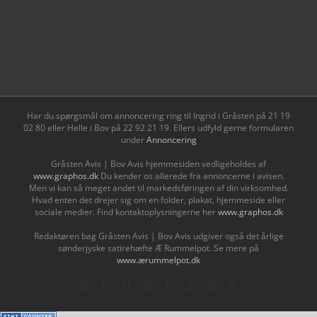
Har du spørgsmål om annoncering ring til Ingrid i Gråsten på 21 19
02 80 ‬eller Helle i Bov på 22 92 21 19‬. Ellers udfyld gerne formularen
under
Annoncering
Gråsten Avis | Bov Avis hjemmesiden vedligeholdes af
www.graphos.dk
Du kender os allerede fra annoncerne i avisen.
Men vi kan så meget andet til markedsføringen af din virksomhed.
Hvad enten det drejer sig om en folder, plakat, hjemmeside eller
sociale medier. Find kontaktoplysningerne her
www.graphos.dk
Redaktøren bag Gråsten Avis | Bov Avis udgiver også det årlige
sønderjyske satirehæfte Æ Rummelpot. Se mere på
www.ærummelpot.dk
Facebook
Facebook
Facebook
Facebook
Instagram
Instagram
Instagram
LinkedIn