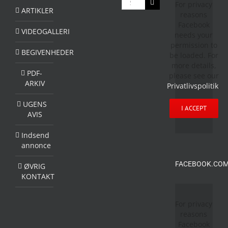
For privacy
efter:
ARTIKLER
reasons
Facebook
VIDEOGALLERI
needs your
permission to
BEGIVENHEDER
be loaded. For
more details,
PDF-
please see our
ARKIV
Privatlivspolitik
.
UGENS
I ACCEPT
AVIS
Indsend
annonce
FACEBOOK.COM
ØVRIG
KONTAKT
For privacy
reasons
Facebook