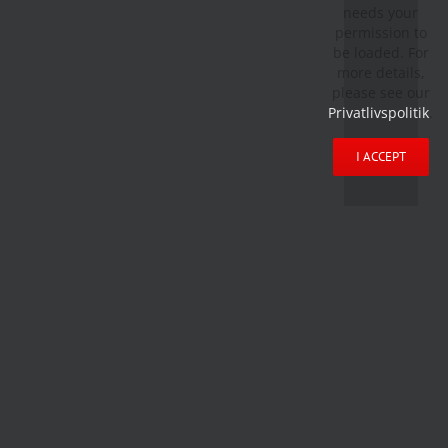
needs your
permission to
be loaded. For
more details,
please see our
Privatlivspolitik
.
I ACCEPT