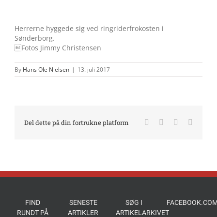
Herrerne hyggede sig ved ringriderfrokosten i
Sønderborg.
Fotos Jimmy Christensen
By
Hans Ole Nielsen
|
13. juli 2017
Facebook
X
LinkedIn
E-
Del dette på din fortrukne platform
mail
FIND
SENESTE
SØG I
FACEBOOK.COM
RUNDT PÅ
ARTIKLER
ARTIKELARKIVET