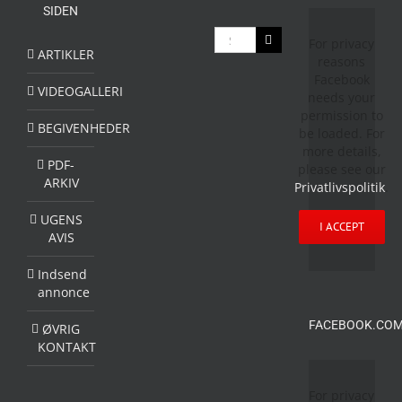
SIDEN
Søg
For privacy
efter:
ARTIKLER
reasons
Facebook
VIDEOGALLERI
needs your
permission to
BEGIVENHEDER
be loaded. For
more details,
PDF-
please see our
ARKIV
Privatlivspolitik
.
UGENS
I ACCEPT
AVIS
Indsend
annonce
FACEBOOK.COM
ØVRIG
KONTAKT
For privacy