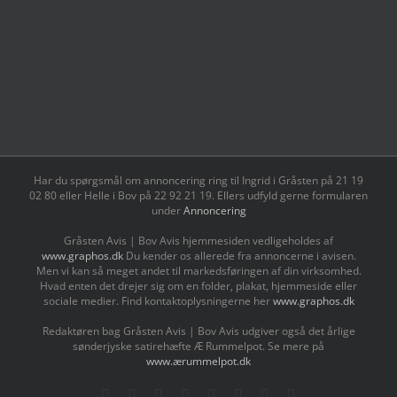
Har du spørgsmål om annoncering ring til Ingrid i Gråsten på 21 19
02 80 ‬eller Helle i Bov på 22 92 21 19‬. Ellers udfyld gerne formularen
under
Annoncering
Gråsten Avis | Bov Avis hjemmesiden vedligeholdes af
www.graphos.dk
Du kender os allerede fra annoncerne i avisen.
Men vi kan så meget andet til markedsføringen af din virksomhed.
Hvad enten det drejer sig om en folder, plakat, hjemmeside eller
sociale medier. Find kontaktoplysningerne her
www.graphos.dk
Redaktøren bag Gråsten Avis | Bov Avis udgiver også det årlige
sønderjyske satirehæfte Æ Rummelpot. Se mere på
www.ærummelpot.dk
Facebook
Facebook
Facebook
Facebook
Instagram
Instagram
Instagram
LinkedIn