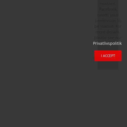
reasons
Facebook
needs your
permission to
be loaded. For
more details,
please see our
Privatlivspolitik
.
I ACCEPT