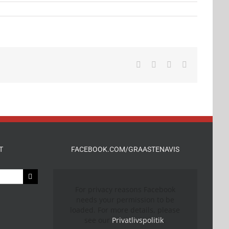
Facebook
X
LinkedIn
E-
mail
T
FACEBOOK.COM/GRAASTENAVIS
For privacy reasons Facebook
needs your permission to be
loaded. For more details, please
see our
Privatlivspolitik
.