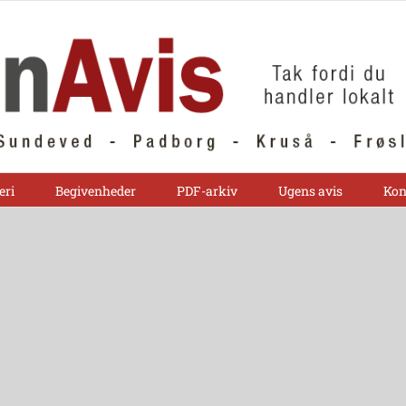
eri
Begivenheder
PDF-arkiv
Ugens avis
Kon