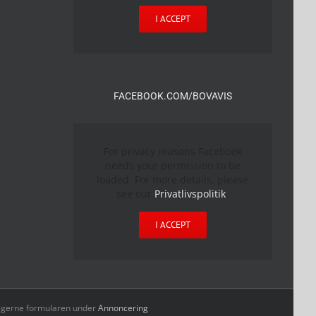
I ACCEPT
FACEBOOK.COM/BOVAVIS
For privacy reasons Facebook
needs your permission to be
loaded. For more details, please
see our
Privatlivspolitik
.
I ACCEPT
yld gerne formularen under
Annoncering